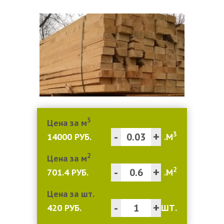
3
Цена за м
-
+
3
14000 РУБ.
.М
2
Цена за м
-
+
2
701.4 РУБ.
.М
Цена за шт.
-
+
420 РУБ.
ШТ.