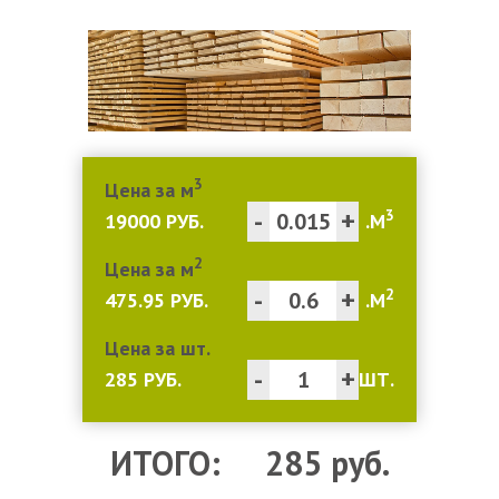
3
Цена за м
-
+
3
19000 РУБ.
.М
2
Цена за м
-
+
2
475.95 РУБ.
.М
Цена за шт.
-
+
285 РУБ.
ШТ.
ИТОГО:
285
руб.